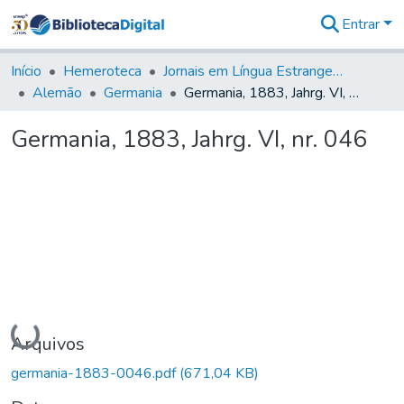
Entrar
Comunidades
&
Início
Hemeroteca
Jornais em Língua Estrangeira
Coleções
Alemão
Germania
Germania, 1883, Jahrg. VI, nr. 046
Tudo na
Biblioteca
Germania, 1883, Jahrg. VI, nr. 046
Digital
Estatísticas
Carregando...
Arquivos
germania-1883-0046.pdf
(671,04 KB)