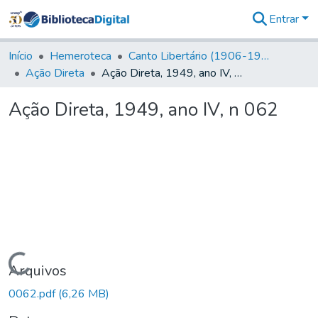
Entrar
Comunidades
&
Início
Hemeroteca
Canto Libertário (1906-1995)
Coleções
Ação Direta
Ação Direta, 1949, ano IV, n 062
Tudo na
Biblioteca
Ação Direta, 1949, ano IV, n 062
Digital
Estatísticas
Carregando...
Arquivos
0062.pdf
(6,26 MB)