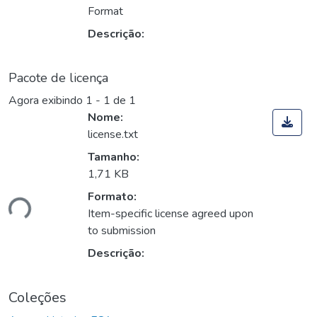
Format
Descrição:
Pacote de licença
Agora exibindo
1 - 1 de 1
Nome:
license.txt
Tamanho:
1,71 KB
Formato:
ndo...
Item-specific license agreed upon
to submission
Descrição:
Coleções