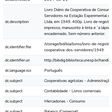
Livro Diário da Cooperativa de Consum
Servidores na Estação Experimental d
dc.description
Ltda, em 1949. 400p. Livro de registro 
impresso, manuscrito à tinta e `a lápis,
encadernado. Sem número anterior.
/storage/bd/bla/livros/livro-de-registr
dc.identifier.file
cooperativa-dos-servidores/1949
dc.identifier.uri
http://bibdig.biblioteca.unesp.br/hand
dc.language.iso
Português
dc.subject
Cooperativas agrícolas - Administração 
dc.subject
Contabilidade - Livros comerciais
dc.subject
Mercadorias - Consumo
dc.subject
Balanço (Comercial)