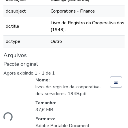
dc.subject
Corporations - Finance
Livro de Registro da Cooperativa dos 
dc.title
(1949).
dc.type
Outro
Arquivos
Pacote original
Agora exibindo
1 - 1 de 1
Nome:
livro-de-registro da-cooperativa-
dos-servidores-1949.pdf
Tamanho:
37,6 MB
ndo...
Formato:
Adobe Portable Document