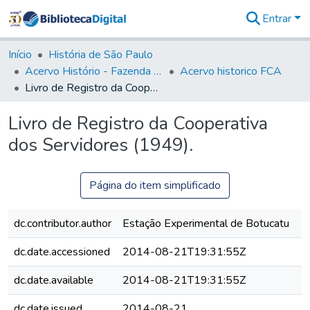
Entrar
Comunidades
&
Início
História de São Paulo
Coleções
Acervo Histório - Fazenda Lageado
Acervo historico FCA
Tudo na
Livro de Registro da Cooperativa dos Servidores (1949).
Biblioteca
Digital
Livro de Registro da Cooperativa
Estatísticas
dos Servidores (1949).
Página do item simplificado
dc.contributor.author
Estação Experimental de Botucatu
dc.date.accessioned
2014-08-21T19:31:55Z
dc.date.available
2014-08-21T19:31:55Z
dc.date.issued
2014-08-21