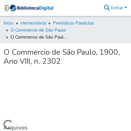
Entrar
Comunidades
&
Início
Hemeroteca
Periódicos Paulistas
Coleções
O Commercio de São Paulo
Tudo na
O Commercio de São Paulo, 1900, Ano VIII, n. 2302
Biblioteca
Digital
O Commercio de São Paulo, 1900,
Estatísticas
Ano VIII, n. 2302
Arquivos