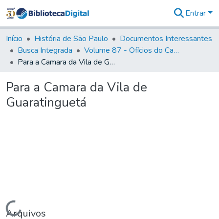
Entrar
Comunidades
&
Início
História de São Paulo
Documentos Interessantes
Coleções
Busca Integrada
Volume 87 - Ofícios do Capitão General Antonio Manoel de Melo Castro e Mendonça (1797- 1801)
Tudo na
Para a Camara da Vila de Guaratinguetá
Biblioteca
Digital
Para a Camara da Vila de
Estatísticas
Guaratinguetá
Carregando...
Arquivos