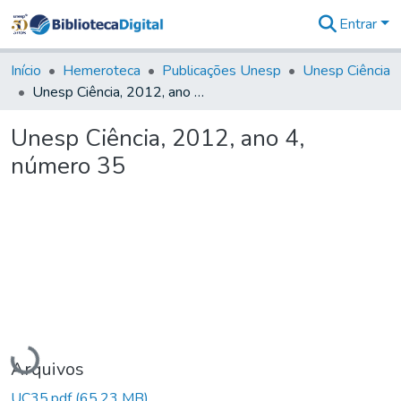
Entrar
Comunidades
&
Início
Hemeroteca
Publicações Unesp
Unesp Ciência
Coleções
Unesp Ciência, 2012, ano 4, número 35
Tudo na
Biblioteca
Unesp Ciência, 2012, ano 4,
Digital
número 35
Estatísticas
Carregando...
Arquivos
UC35.pdf
(65,23 MB)