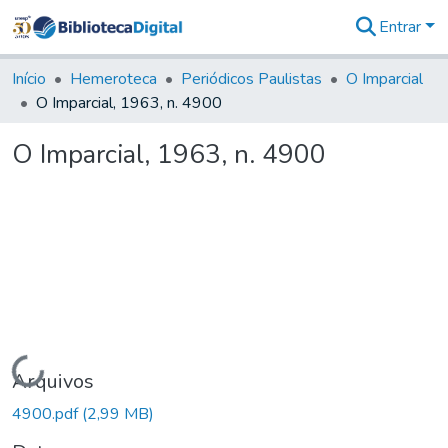
Entrar
Comunidades
&
Início
Hemeroteca
Periódicos Paulistas
O Imparcial
Coleções
O Imparcial, 1963, n. 4900
Tudo na
Biblioteca
O Imparcial, 1963, n. 4900
Digital
Estatísticas
Carregando...
Arquivos
4900.pdf
(2,99 MB)