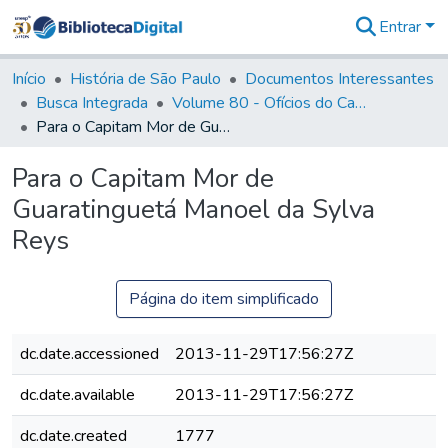
Entrar
Comunidades
&
Início
História de São Paulo
Documentos Interessantes
Coleções
Busca Integrada
Volume 80 - Ofícios do Capitão General Martim Lopes Lobo de Saldanha (1777-1780)
Tudo na
Para o Capitam Mor de Guaratinguetá Manoel da Sylva Reys
Biblioteca
Digital
Para o Capitam Mor de
Estatísticas
Guaratinguetá Manoel da Sylva
Reys
Página do item simplificado
dc.date.accessioned
2013-11-29T17:56:27Z
dc.date.available
2013-11-29T17:56:27Z
dc.date.created
1777