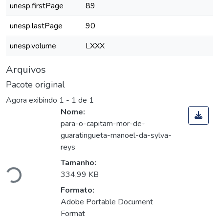
unesp.firstPage
89
unesp.lastPage
90
unesp.volume
LXXX
Arquivos
Pacote original
Agora exibindo
1 - 1 de 1
Nome:
para-o-capitam-mor-de-
guaratingueta-manoel-da-sylva-
reys
gando...
Tamanho:
334,99 KB
Formato:
Adobe Portable Document
Format