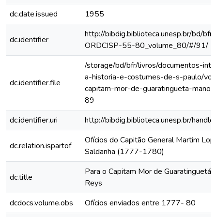
dc.date.issued
1955
http://bibdig.biblioteca.unesp.br/bd/bf
dc.identifier
ORDCISP-55-80_volume_80/#/91/
/storage/bd/bfr/livros/documentos-int
a-historia-e-costumes-de-s-paulo/vol-
dc.identifier.file
capitam-mor-de-guaratingueta-manoel
89
dc.identifier.uri
http://bibdig.biblioteca.unesp.br/hand
Ofícios do Capitão General Martim Lo
dc.relation.ispartof
Saldanha (1777-1780)
Para o Capitam Mor de Guaratinguetá 
dc.title
Reys
dcdocs.volume.obs
Ofícios enviados entre 1777- 80