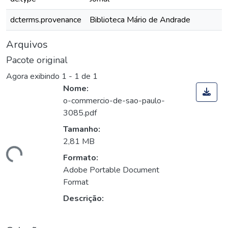
dcterms.provenance
Biblioteca Mário de Andrade
Arquivos
Pacote original
Agora exibindo
1 - 1 de 1
Nome:
o-commercio-de-sao-paulo-
3085.pdf
Tamanho:
2,81 MB
gando...
Formato:
Adobe Portable Document
Format
Descrição: