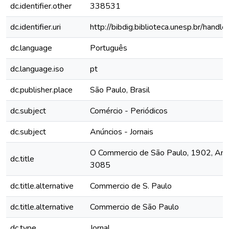
dc.identifier.other
338531
dc.identifier.uri
http://bibdig.biblioteca.unesp.br/hand
dc.language
Português
dc.language.iso
pt
dc.publisher.place
São Paulo, Brasil
dc.subject
Comércio - Periódicos
dc.subject
Anúncios - Jornais
O Commercio de São Paulo, 1902, Ano 
dc.title
3085
dc.title.alternative
Commercio de S. Paulo
dc.title.alternative
Commercio de São Paulo
dc.type
Jornal