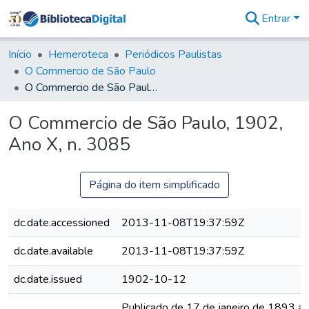
Entrar
Comunidades
&
Início
Hemeroteca
Periódicos Paulistas
Coleções
O Commercio de São Paulo
Tudo na
O Commercio de São Paulo, 1902, Ano X, n. 3085
Biblioteca
Digital
O Commercio de São Paulo, 1902,
Estatísticas
Ano X, n. 3085
Página do item simplificado
dc.date.accessioned
2013-11-08T19:37:59Z
dc.date.available
2013-11-08T19:37:59Z
dc.date.issued
1902-10-12
Publicado de 17 de janeiro de 1893 a