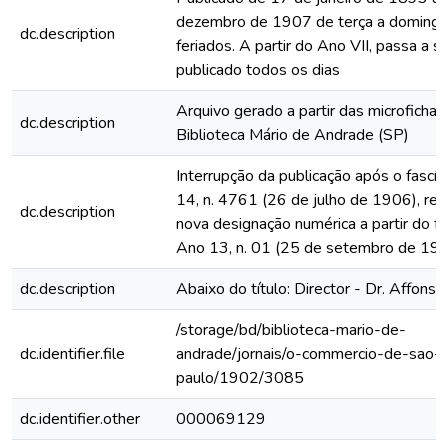
dezembro de 1907 de terça a domingo
dc.description
feriados. A partir do Ano VII, passa a s
publicado todos os dias
Arquivo gerado a partir das microfichas
dc.description
Biblioteca Mário de Andrade (SP)
Interrupção da publicação após o fascí
14, n. 4761 (26 de julho de 1906), rein
dc.description
nova designação numérica a partir do fa
Ano 13, n. 01 (25 de setembro de 19
dc.description
Abaixo do título: Director - Dr. Affonso
/storage/bd/biblioteca-mario-de-
dc.identifier.file
andrade/jornais/o-commercio-de-sao-
paulo/1902/3085
dc.identifier.other
000069129