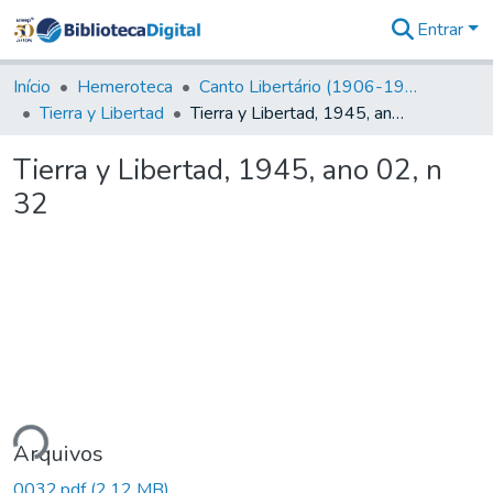
Entrar
Comunidades
&
Início
Hemeroteca
Canto Libertário (1906-1995)
Coleções
Tierra y Libertad
Tierra y Libertad, 1945, ano 02, n 32
Tudo na
Biblioteca
Tierra y Libertad, 1945, ano 02, n
Digital
32
Estatísticas
ndo...
Arquivos
0032.pdf
(2,12 MB)