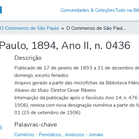
Comunidades & Coleções
Tudo na Bib
O Commercio de São Paulo
O Commercio de São Paulo, 1894, Ano II, n. 0436
aulo, 1894, Ano II, n. 0436
Descrição
Publicado de 17 de janeiro de 1893 a 31 de dezembro de
domingo, exceto feriados
Arquivo gerado a partir das microfichas da Biblioteca Már
Abaixo do título :Diretor Cesar Ribeiro
Interrupção da publicação após o fascículo Ano 14, n. 476
1906), reinicia com nova designação numérica a partir do f
01 (25 de setembro de 1906)
Palavras-chave
)
Comércio - Periódicos
,
Anúncios - Jornais