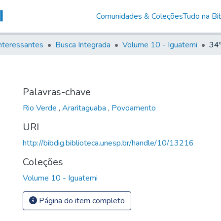
Comunidades & Coleções
Tudo na Bib
nteressantes
Busca Integrada
Volume 10 - Iguatemi
34
Palavras-chave
Rio Verde
,
Araritaguaba
,
Povoamento
URI
http://bibdig.biblioteca.unesp.br/handle/10/13216
Coleções
Volume 10 - Iguatemi
Página do item completo