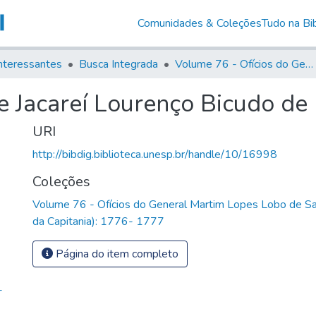
Comunidades & Coleções
Tudo na Bib
nteressantes
Busca Integrada
Volume 76 - Ofícios do General Martim Lopes Lobo de Saldanha (Governador da Capitania): 1776- 1777
 Jacareí Lourenço Bicudo de 
URI
http://bibdig.biblioteca.unesp.br/handle/10/16998
Coleções
Volume 76 - Ofícios do General Martim Lopes Lobo de S
da Capitania): 1776- 1777
Página do item completo
-