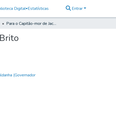
lioteca Digital
Estatísticas
Entrar
Para o Capitão-mor de Jacareí Lourenço Bicudo de Brito
Brito
aldanha (Governador