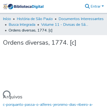
Entrar
Comunidades
&
Início
História de São Paulo
Documentos Interessantes
Coleções
Busca Integrada
Volume 11 - Divisas de São Paulo e Minas Gerais
Tudo na
Ordens diversas, 1774. [c]
Biblioteca
Digital
Ordens diversas, 1774. [c]
Estatísticas
gando...
Arquivos
c-porquanto-passa-o-alferes-jeronimo-dias-ribeiro-a-