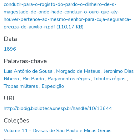
conduzir-para-o-rogisto-do-pardo-o-dinheiro-de-s-
magestade-de-onde-hade-conduzir-o-ouro-que-aly-
houver-pertence-ao-mesmo-senhor-para-cuja-seguranca-
preciza-de-auxilio-n.pdf
(110,17 KB)
Data
1896
Palavras-chave
Luís Antônio de Sousa
,
Morgado de Mateus
,
Jeronimo Dias
Ribeiro
,
Rio Pardo
,
Pagamentos régios
,
Tributos régios
,
Tropas militares
,
Expedição
URI
http://bibdig.biblioteca.unesp.br/handle/10/13644
Coleções
Volume 11 - Divisas de São Paulo e Minas Gerais