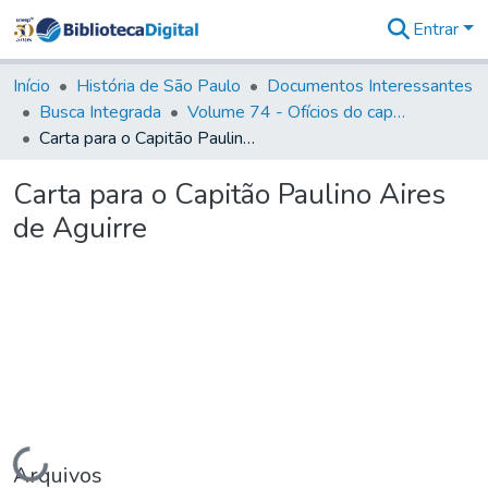
Entrar
Comunidades
&
Início
História de São Paulo
Documentos Interessantes
Coleções
Busca Integrada
Volume 74 - Ofícios do capitão General Martim Lopes Lobo de Saldanha às Câmaras e Comandantes da Capitania (1775)
Tudo na
Carta para o Capitão Paulino Aires de Aguirre
Biblioteca
Digital
Carta para o Capitão Paulino Aires
Estatísticas
de Aguirre
Carregando...
Arquivos