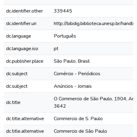
dc.identifier.other
339445
dc.identifier.uri
http://bibdig.biblioteca.unesp.br/hand
dc.language
Português
dc.language.iso
pt
dc.publisher.place
São Paulo, Brasil
dc.subject
Comércio - Periódicos
dc.subject
Anúncios - Jornais
O Commercio de São Paulo, 1904, Ano X
dc.title
3642
dc.title.alternative
Commercio de S. Paulo
dc.title.alternative
Commercio de São Paulo