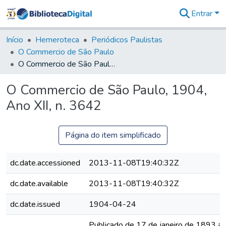
Entrar
Comunidades
&
Início
Hemeroteca
Periódicos Paulistas
Coleções
O Commercio de São Paulo
Tudo na
O Commercio de São Paulo, 1904, Ano XII, n. 3642
Biblioteca
Digital
O Commercio de São Paulo, 1904,
Estatísticas
Ano XII, n. 3642
Página do item simplificado
dc.date.accessioned
2013-11-08T19:40:32Z
dc.date.available
2013-11-08T19:40:32Z
dc.date.issued
1904-04-24
Publicado de 17 de janeiro de 1893 a