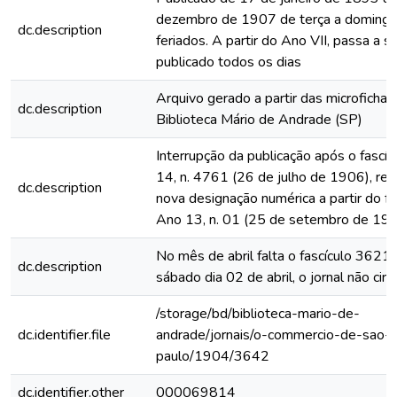
dezembro de 1907 de terça a domingo
dc.description
feriados. A partir do Ano VII, passa a s
publicado todos os dias
Arquivo gerado a partir das microfichas
dc.description
Biblioteca Mário de Andrade (SP)
Interrupção da publicação após o fascí
14, n. 4761 (26 de julho de 1906), rein
dc.description
nova designação numérica a partir do fa
Ano 13, n. 01 (25 de setembro de 19
No mês de abril falta o fascículo 3621
dc.description
sábado dia 02 de abril, o jornal não circ
/storage/bd/biblioteca-mario-de-
dc.identifier.file
andrade/jornais/o-commercio-de-sao-
paulo/1904/3642
dc.identifier.other
000069814