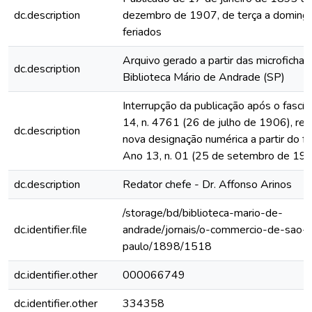
dc.description
dezembro de 1907, de terça a domingo
feriados
Arquivo gerado a partir das microfichas
dc.description
Biblioteca Mário de Andrade (SP)
Interrupção da publicação após o fascí
14, n. 4761 (26 de julho de 1906), rein
dc.description
nova designação numérica a partir do fa
Ano 13, n. 01 (25 de setembro de 19
dc.description
Redator chefe - Dr. Affonso Arinos
/storage/bd/biblioteca-mario-de-
dc.identifier.file
andrade/jornais/o-commercio-de-sao-
paulo/1898/1518
dc.identifier.other
000066749
dc.identifier.other
334358