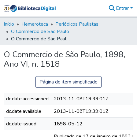
Entrar
Comunidades
&
Início
Hemeroteca
Periódicos Paulistas
Coleções
O Commercio de São Paulo
Tudo na
O Commercio de São Paulo, 1898, Ano VI, n. 1518
Biblioteca
Digital
O Commercio de São Paulo, 1898,
Estatísticas
Ano VI, n. 1518
Página do item simplificado
dc.date.accessioned
2013-11-08T19:39:01Z
dc.date.available
2013-11-08T19:39:01Z
dc.date.issued
1898-05-12
Publicado de 17 de janeiro de 1893 a