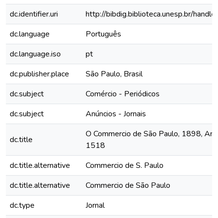
dc.identifier.uri
http://bibdig.biblioteca.unesp.br/hand
dc.language
Português
dc.language.iso
pt
dc.publisher.place
São Paulo, Brasil
dc.subject
Comércio - Periódicos
dc.subject
Anúncios - Jornais
O Commercio de São Paulo, 1898, Ano 
dc.title
1518
dc.title.alternative
Commercio de S. Paulo
dc.title.alternative
Commercio de São Paulo
dc.type
Jornal