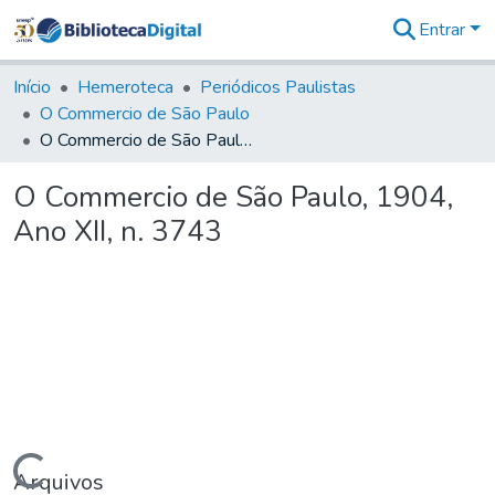
Entrar
Comunidades
&
Início
Hemeroteca
Periódicos Paulistas
Coleções
O Commercio de São Paulo
Tudo na
O Commercio de São Paulo, 1904, Ano XII, n. 3743
Biblioteca
Digital
O Commercio de São Paulo, 1904,
Estatísticas
Ano XII, n. 3743
Arquivos