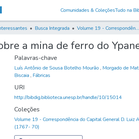
Comunidades & Coleções
Tudo na Bib
nteressantes
Busca Integrada
Volume 19 - Correspondência do Capital General D. Luiz Antonio de Souza (1767- 70)
obre a mina de ferro do Ypan
Palavras-chave
Luís Antônio de Sousa Botelho Mourão
,
Morgado de Ma
Biscaia
,
Fábricas
URI
http://bibdig.biblioteca.unesp.br/handle/10/15014
Coleções
Volume 19 - Correspondência do Capital General D. Luiz 
(1767- 70)
-