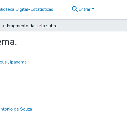
lioteca Digital
Estatísticas
Entrar
Fragmento da carta sobre a mina de ferro do Ypanema.
ema.
teus
,
Ipanema
,
Antonio de Souza