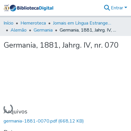
Entrar
Comunidades
&
Início
Hemeroteca
Jornais em Língua Estrangeira
Coleções
Alemão
Germania
Germania, 1881, Jahrg. IV, nr. 070
Tudo na
Biblioteca
Germania, 1881, Jahrg. IV, nr. 070
Digital
Estatísticas
Carregando...
Arquivos
germania-1881-0070.pdf
(668,12 KB)