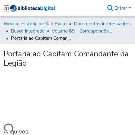
Entrar
Comunidades
&
Início
História de São Paulo
Documentos Interessantes
Coleções
Busca Integrada
Volume 89 - Correspondência do então Governador e Capitão General de São Paulo, Antonio Manoel de Mello Castro (1797-1802)
Tudo na
Portaria ao Capitam Comandante da Legião
Biblioteca
Digital
Portaria ao Capitam Comandante da
Estatísticas
Legião
ando...
Arquivos