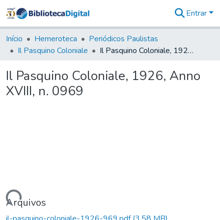
Entrar
Comunidades
&
Início
Hemeroteca
Periódicos Paulistas
Coleções
Il Pasquino Coloniale
Il Pasquino Coloniale, 1926, Anno XVIII, n. 0969
Tudo na
Biblioteca
Il Pasquino Coloniale, 1926, Anno
Digital
XVIII, n. 0969
Estatísticas
rregando...
Arquivos
il-pasquino-coloniale-1926-969.pdf
(3,58 MB)