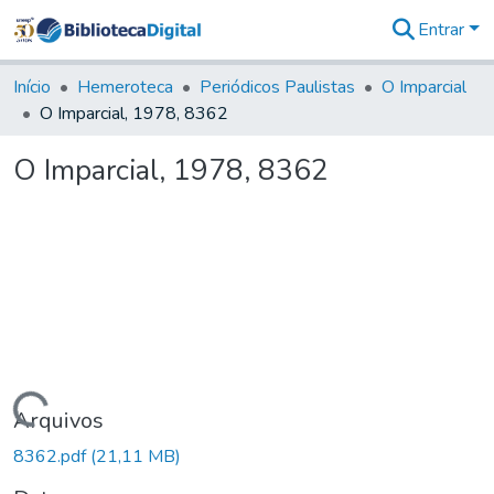
Entrar
Comunidades
&
Início
Hemeroteca
Periódicos Paulistas
O Imparcial
Coleções
O Imparcial, 1978, 8362
Tudo na
Biblioteca
O Imparcial, 1978, 8362
Digital
Estatísticas
Carregando...
Arquivos
8362.pdf
(21,11 MB)