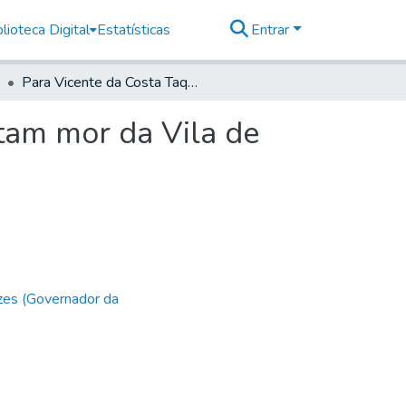
lioteca Digital
Estatísticas
Entrar
Para Vicente da Costa Taques Goes e Aranha, Capitam mor da Vila de Itú
tam mor da Vila de
zes (Governador da