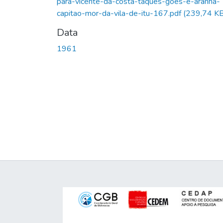
para-vicente-da-costa-taques-goes-e-aranha-
capitao-mor-da-vila-de-itu-167.pdf
(239,74 KB
Data
1961