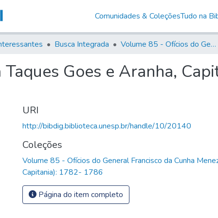
Comunidades & Coleções
Tudo na Bib
nteressantes
Busca Integrada
Volume 85 - Ofícios do General Francisco da Cunha Menezes (Governador da Capitania): 1782- 1786
a Taques Goes e Aranha, Capi
URI
http://bibdig.biblioteca.unesp.br/handle/10/20140
Coleções
Volume 85 - Ofícios do General Francisco da Cunha Mene
Capitania): 1782- 1786
Página do item completo