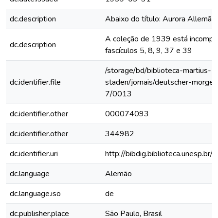
dc.description
Abaixo do título: Aurora Allemã
A coleção de 1939 está incomple
dc.description
fascículos 5, 8, 9, 37 e 39
/storage/bd/biblioteca-martius-
dc.identifier.file
staden/jornais/deutscher-morge
7/0013
dc.identifier.other
000074093
dc.identifier.other
344982
dc.identifier.uri
http://bibdig.biblioteca.unesp.b
dc.language
Alemão
dc.language.iso
de
dc.publisher.place
São Paulo, Brasil