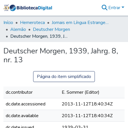
Entrar
Comunidades
&
Início
Hemeroteca
Jornais em Língua Estrangeira
Coleções
Alemão
Deutscher Morgen
Tudo na
Deutscher Morgen, 1939, Jahrg. 8, nr. 13
Biblioteca
Digital
Deutscher Morgen, 1939, Jahrg. 8,
Estatísticas
nr. 13
Página do item simplificado
dc.contributor
E. Sommer (Editor)
dc.date.accessioned
2013-11-12T18:40:34Z
dc.date.available
2013-11-12T18:40:34Z
dc.date.issued
1939-03-31