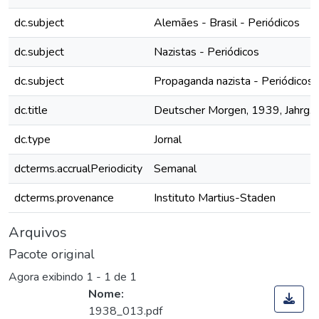
dc.subject
Alemães - Brasil - Periódicos
dc.subject
Nazistas - Periódicos
dc.subject
Propaganda nazista - Periódicos
dc.title
Deutscher Morgen, 1939, Jahrg. 8
dc.type
Jornal
dcterms.accrualPeriodicity
Semanal
dcterms.provenance
Instituto Martius-Staden
Arquivos
Pacote original
Agora exibindo
1 - 1 de 1
Nome:
1938_013.pdf