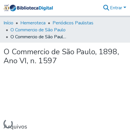
Entrar
Comunidades
&
Início
Hemeroteca
Periódicos Paulistas
Coleções
O Commercio de São Paulo
Tudo na
O Commercio de São Paulo, 1898, Ano VI, n. 1597
Biblioteca
Digital
O Commercio de São Paulo, 1898,
Estatísticas
Ano VI, n. 1597
Carregando...
Arquivos