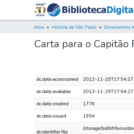
Início
História de São Paulo
Documentos I
Carta para o Capitão
dc.date.accessioned
2013-11-29T17:54:27
dc.date.available
2013-11-29T17:54:27
dc.date.created
1776
dc.date.issued
1954
/storage/bd/bfr/livros/
dc.identifier.file