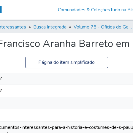
Comunidades & Coleções
Tudo na Bib
nteressantes
Busca Integrada
Volume 75 - Ofícios do General Martim Lopes Lobo de Saldanha (Governador da Capitania): 1776-1777
 Francisco Aranha Barreto em
Página do item simplificado
Z
Z
documentos-interessantes-para-a-historia-e-costumes-de-s-pau