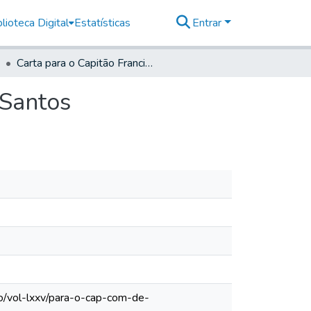
lioteca Digital
Estatísticas
Entrar
Carta para o Capitão Francisco Aranha Barreto em Santos
 Santos
lo/vol-lxxv/para-o-cap-com-de-