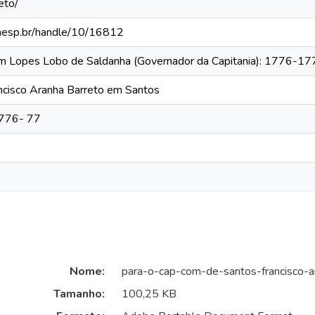
eto/
.unesp.br/handle/10/16812
tim Lopes Lobo de Saldanha (Governador da Capitania): 1776-1
ancisco Aranha Barreto em Santos
1776- 77
Nome:
para-o-cap-com-de-santos-francisco-ar
Tamanho:
100,25 KB