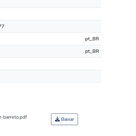
777
pt_BR
pt_BR
-barreto.pdf
Baixar