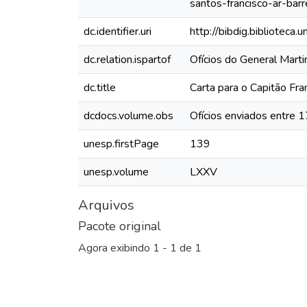
santos-francisco-ar-barr
dc.identifier.uri
http://bibdig.biblioteca
dc.relation.ispartof
Ofícios do General Mar
dc.title
Carta para o Capitão Fr
dcdocs.volume.obs
Ofícios enviados entre 
unesp.firstPage
139
unesp.volume
LXXV
Arquivos
Pacote original
Agora exibindo
1 - 1 de 1