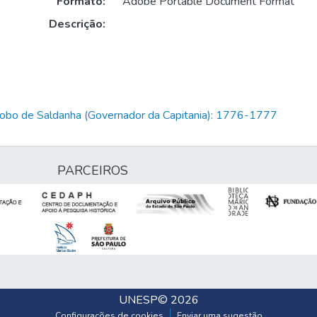
Formato:
Adobe Portable Document Format
Descrição:
Lobo de Saldanha (Governador da Capitania): 1776-1777
PARCEIROS
UNESP
© 2026
Configurações de cookies
Enviar uma sugestão