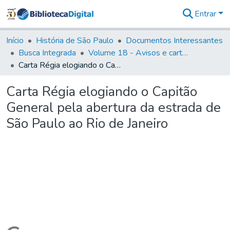
Entrar
Comunidades
&
Início
História de São Paulo
Documentos Interessantes
Coleções
Busca Integrada
Volume 18 - Avisos e cartas régias (1714- 29)
Tudo na
Carta Régia elogiando o Capitão General pela abertura da estrada de São Paulo ao Rio de Janeiro
Biblioteca
Digital
Carta Régia elogiando o Capitão
Estatísticas
General pela abertura da estrada de
São Paulo ao Rio de Janeiro