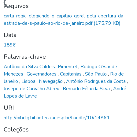
Carregando...
Arquivos
carta-regia-elogiando-o-capitao-geral-pela-abertura-da-
estrada-de-s-paulo-ao-rio-de-janeiro.pdf
(175,79 KB)
Data
1896
Palavras-chave
Antônio da Silva Caldeira Pimentel
,
Rodrigo César de
Menezes
,
Governadores
,
Capitanias
,
São Paulo
,
Rio de
Janeiro
,
Lisboa
,
Navegação
,
Antônio Rodrigues da Costa
,
Josepe de Carvalho Abreu
,
Bernado Félix da Silva
,
André
Lopes de Lavre
URI
http://bibdig.biblioteca.unesp.br/handle/10/14861
Coleções