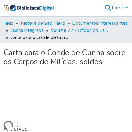
Entrar
Comunidades
&
Início
História de São Paulo
Documentos Interessantes
Coleções
Busca Integrada
Volume 72 - Ofícios do Capitão General D. Luis Antonio de Souza Botelho Mourão (Morgado de Matheus): 1765-1766
Tudo na
Carta para o Conde de Cunha sobre os Corpos de Milícias, soldos
Biblioteca
Digital
Carta para o Conde de Cunha sobre
Estatísticas
os Corpos de Milícias, soldos
Arquivos