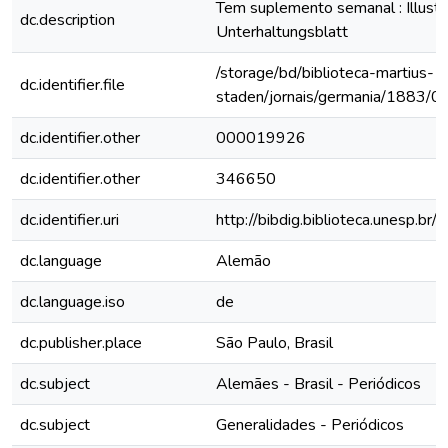
Tem suplemento semanal : Illustri
dc.description
Unterhaltungsblatt
/storage/bd/biblioteca-martius-
dc.identifier.file
staden/jornais/germania/1883/0
dc.identifier.other
000019926
dc.identifier.other
346650
dc.identifier.uri
http://bibdig.biblioteca.unesp.b
dc.language
Alemão
dc.language.iso
de
dc.publisher.place
São Paulo, Brasil
dc.subject
Alemães - Brasil - Periódicos
dc.subject
Generalidades - Periódicos