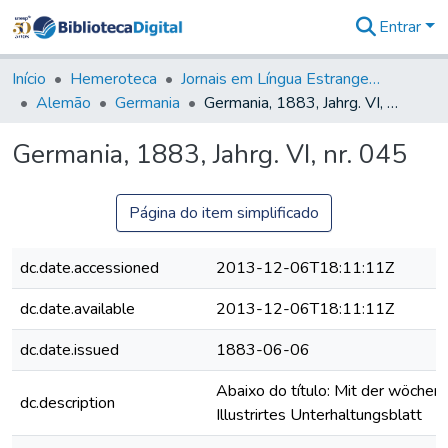
Entrar
Comunidades
&
Início
Hemeroteca
Jornais em Língua Estrangeira
Coleções
Alemão
Germania
Germania, 1883, Jahrg. VI, nr. 045
Tudo na
Biblioteca
Germania, 1883, Jahrg. VI, nr. 045
Digital
Estatísticas
Página do item simplificado
dc.date.accessioned
2013-12-06T18:11:11Z
dc.date.available
2013-12-06T18:11:11Z
dc.date.issued
1883-06-06
Abaixo do título: Mit der wöchent
dc.description
Illustrirtes Unterhaltungsblatt