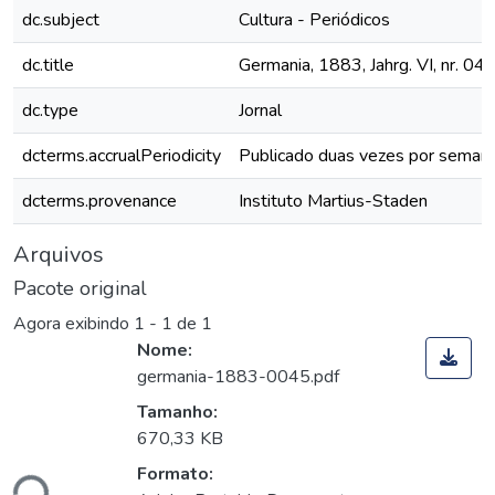
dc.subject
Cultura - Periódicos
dc.title
Germania, 1883, Jahrg. VI, nr. 04
dc.type
Jornal
dcterms.accrualPeriodicity
Publicado duas vezes por seman
dcterms.provenance
Instituto Martius-Staden
Arquivos
Pacote original
Agora exibindo
1 - 1 de 1
Nome:
germania-1883-0045.pdf
Tamanho:
670,33 KB
Formato:
ndo...