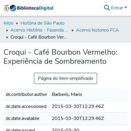
Entrar
Comunidades
&
Início
História de São Paulo
Coleções
Acervo Histório - Fazenda Lageado
Acervo historico FCA
Tudo na
Croqui - Café Bourbon Vermelho: Experiência de Sombreamento
Biblioteca
Digital
Croqui - Café Bourbon Vermelho:
Estatísticas
Experiência de Sombreamento
Página do item simplificado
dc.contributor.author
Barberis, Mario
dc.date.accessioned
2015-03-30T12:29:46Z
dc.date.available
2015-03-30T12:29:46Z
dc.date.issued
2015-03-30