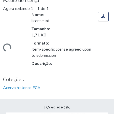
Pacote de licença
Agora exibindo
1 - 1 de 1
Nome:
license.txt
Tamanho:
1,71 KB
Formato:
egando...
Item-specific license agreed upon
to submission
Descrição:
Coleções
Acervo historico FCA
PARCEIROS