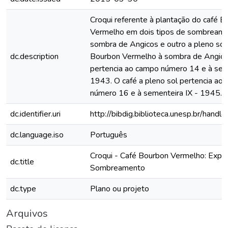
Croqui referente à plantação do café 
Vermelho em dois tipos de sombreame
sombra de Angicos e outro a pleno sol.
dc.description
Bourbon Vermelho à sombra de Angic
pertencia ao campo número 14 e à sem
1943. O café a pleno sol pertencia ao
número 16 e à sementeira IX - 1945.
dc.identifier.uri
http://bibdig.biblioteca.unesp.br/hand
dc.language.iso
Português
Croqui - Café Bourbon Vermelho: Exper
dc.title
Sombreamento
dc.type
Plano ou projeto
Arquivos