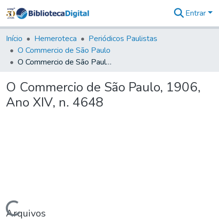
Entrar
Comunidades
&
Início
Hemeroteca
Periódicos Paulistas
Coleções
O Commercio de São Paulo
Tudo na
O Commercio de São Paulo, 1906, Ano XIV, n. 4648
Biblioteca
Digital
O Commercio de São Paulo, 1906,
Estatísticas
Ano XIV, n. 4648
Carregando...
Arquivos