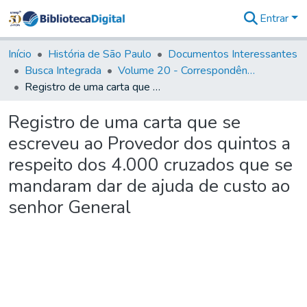
Entrar
Comunidades
&
Início
História de São Paulo
Documentos Interessantes
Coleções
Busca Integrada
Volume 20 - Correspondência interna do Governador Rodrigo Cezar de Menezes: 1721- 1728
Tudo na
Registro de uma carta que se escreveu ao Provedor dos quintos a respeito dos 4.000 cruzados que se mandaram dar de ajuda de custo ao senhor General
Biblioteca
Digital
Registro de uma carta que se
Estatísticas
escreveu ao Provedor dos quintos a
respeito dos 4.000 cruzados que se
mandaram dar de ajuda de custo ao
senhor General