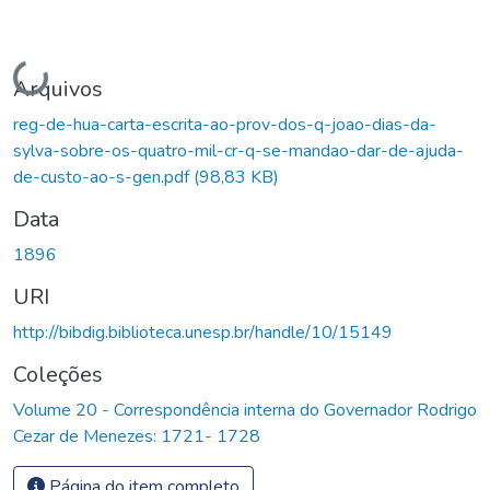
Carregando...
Arquivos
reg-de-hua-carta-escrita-ao-prov-dos-q-joao-dias-da-
sylva-sobre-os-quatro-mil-cr-q-se-mandao-dar-de-ajuda-
de-custo-ao-s-gen.pdf
(98,83 KB)
Data
1896
URI
http://bibdig.biblioteca.unesp.br/handle/10/15149
Coleções
Volume 20 - Correspondência interna do Governador Rodrigo
Cezar de Menezes: 1721- 1728
Página do item completo