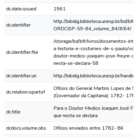
dc.date.issued
1961
http://bibdig.biblioteca.unesp.br/bd/bf
dc.identifier
ORDCISP-59-84_volume_84/#/64/
/storage/bd/bfr/livros/documentos-int
a-historia-e-costumes-de-s-paulo/vol
dc.identifier.file
doutor-medico-joaquim-jose-freyre-o
nesta-se-declara-58
dc.identifier.uri
http://bibdig.biblioteca.unesp.br/hand
Ofícios do General Martins Lopes de S
dc.relation.ispartof
(Governador da Capitania): 1782- 178
Para o Doutor Medico Joaquim José Fre
dc.title
que nesta se declara.
dcdocs.volume.obs
Ofícios enviados entre 1782- 86