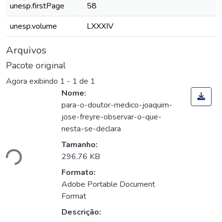
unesp.firstPage
58
unesp.volume
LXXXIV
Arquivos
Pacote original
Agora exibindo
1 - 1 de 1
Nome:
para-o-doutor-medico-joaquim-
jose-freyre-observar-o-que-
nesta-se-declara
Tamanho:
ndo...
296,76 KB
Formato:
Adobe Portable Document
Format
Descrição: