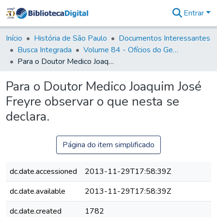
Entrar
Comunidades
&
Início
História de São Paulo
Documentos Interessantes
Coleções
Busca Integrada
Volume 84 - Ofícios do General Martins Lopes de Saldanha (Governador da Capitania): 1782- 1786
Tudo na
Para o Doutor Medico Joaquim José Freyre observar o que nesta se declara.
Biblioteca
Digital
Para o Doutor Medico Joaquim José
Estatísticas
Freyre observar o que nesta se
declara.
Página do item simplificado
dc.date.accessioned
2013-11-29T17:58:39Z
dc.date.available
2013-11-29T17:58:39Z
dc.date.created
1782