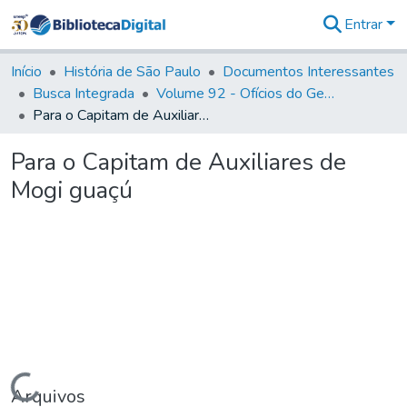
Entrar
Comunidades
&
Início
História de São Paulo
Documentos Interessantes
Coleções
Busca Integrada
Volume 92 - Ofícios do General D. Luiz aos diversos funcionários da Capitania (1768- 1772)
Tudo na
Para o Capitam de Auxiliares de Mogi guaçú
Biblioteca
Digital
Para o Capitam de Auxiliares de
Estatísticas
Mogi guaçú
Carregando...
Arquivos