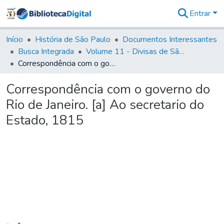
Entrar
Comunidades
&
Início
História de São Paulo
Documentos Interessantes
Coleções
Busca Integrada
Volume 11 - Divisas de São Paulo e Minas Gerais
Tudo na
Correspondência com o governo do Rio de Janeiro. [a] Ao secretario do Estado, 1815
Biblioteca
Digital
Correspondência com o governo do
Estatísticas
Rio de Janeiro. [a] Ao secretario do
Estado, 1815
Carregando...