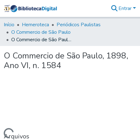
Entrar
Comunidades
&
Início
Hemeroteca
Periódicos Paulistas
Coleções
O Commercio de São Paulo
Tudo na
O Commercio de São Paulo, 1898, Ano VI, n. 1584
Biblioteca
Digital
O Commercio de São Paulo, 1898,
Estatísticas
Ano VI, n. 1584
Arquivos