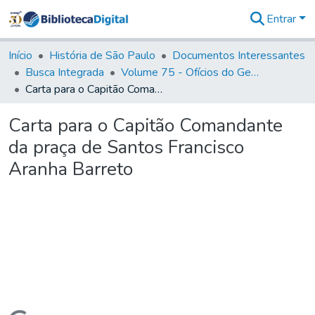
Entrar
Comunidades
&
Início
História de São Paulo
Documentos Interessantes
Coleções
Busca Integrada
Volume 75 - Ofícios do General Martim Lopes Lobo de Saldanha (Governador da Capitania): 1776-1777
Tudo na
Carta para o Capitão Comandante da praça de Santos Francisco Aranha Barreto
Biblioteca
Digital
Carta para o Capitão Comandante
Estatísticas
da praça de Santos Francisco
Aranha Barreto