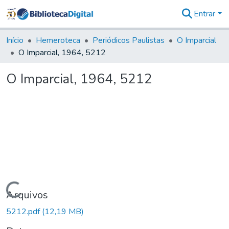
Entrar
Comunidades
&
Início
Hemeroteca
Periódicos Paulistas
O Imparcial
Coleções
O Imparcial, 1964, 5212
Tudo na
Biblioteca
O Imparcial, 1964, 5212
Digital
Estatísticas
Carregando...
Arquivos
5212.pdf
(12,19 MB)