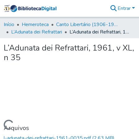
Entrar
Comunidades
&
Início
Hemeroteca
Canto Libertário (1906-1995)
Coleções
L’Adunata dei Refrattari
L’Adunata dei Refrattari, 1961, v XL, n 35
Tudo na
Biblioteca
L’Adunata dei Refrattari, 1961, v XL,
Digital
n 35
Estatísticas
Carregando...
Arquivos
l-adunata-dei-refrattari-1961-0035.pdf
(2,63 MB)