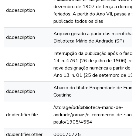
dezembro de 1907 de terça a domingo
dc.description
feriados. A partir do Ano VII, passa a s
publicado todos os dias
Arquivo gerado a partir das microfichas
dc.description
Biblioteca Mário de Andrade (SP)
Interrupção da publicação após o fascí
14, n. 4761 (26 de julho de 1906), rein
dc.description
nova designação numérica a partir do fa
Ano 13, n. 01 (25 de setembro de 19
Abaixo do título: Propriedade de Franc
dc.description
Coutinho
/storage/bd/biblioteca-mario-de-
dc.identifier.file
andrade/jornais/o-commercio-de-sao-
paulo/1905/4554
dc.identifier.other
000070725