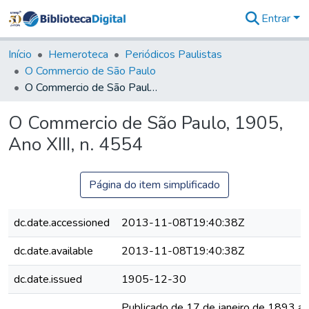
Entrar
Comunidades
&
Início
Hemeroteca
Periódicos Paulistas
Coleções
O Commercio de São Paulo
Tudo na
O Commercio de São Paulo, 1905, Ano XIII, n. 4554
Biblioteca
Digital
O Commercio de São Paulo, 1905,
Estatísticas
Ano XIII, n. 4554
Página do item simplificado
dc.date.accessioned
2013-11-08T19:40:38Z
dc.date.available
2013-11-08T19:40:38Z
dc.date.issued
1905-12-30
Publicado de 17 de janeiro de 1893 a