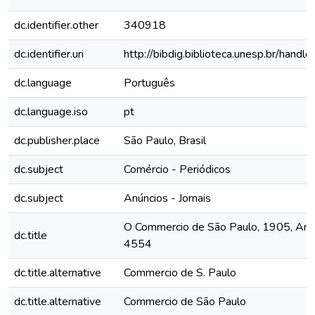
dc.identifier.other
340918
dc.identifier.uri
http://bibdig.biblioteca.unesp.br/hand
dc.language
Português
dc.language.iso
pt
dc.publisher.place
São Paulo, Brasil
dc.subject
Comércio - Periódicos
dc.subject
Anúncios - Jornais
O Commercio de São Paulo, 1905, Ano X
dc.title
4554
dc.title.alternative
Commercio de S. Paulo
dc.title.alternative
Commercio de São Paulo