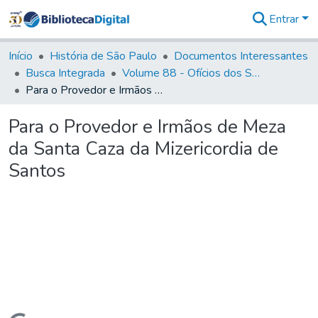
Entrar
Comunidades
&
Início
História de São Paulo
Documentos Interessantes
Coleções
Busca Integrada
Volume 88 - Ofícios dos Senhores Governadores Interinos da Capitania de São Paulo (1817- 1819)
Tudo na
Para o Provedor e Irmãos de Meza da Santa Caza da Mizericordia de Santos
Biblioteca
Digital
Para o Provedor e Irmãos de Meza
Estatísticas
da Santa Caza da Mizericordia de
Santos