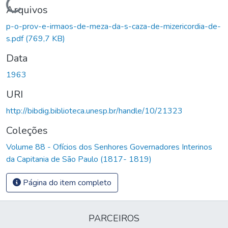
Carregando...
Arquivos
p-o-prov-e-irmaos-de-meza-da-s-caza-de-mizericordia-de-
s.pdf
(769,7 KB)
Data
1963
URI
http://bibdig.biblioteca.unesp.br/handle/10/21323
Coleções
Volume 88 - Ofícios dos Senhores Governadores Interinos
da Capitania de São Paulo (1817- 1819)
Página do item completo
PARCEIROS