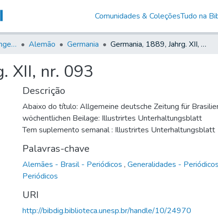
Comunidades & Coleções
Tudo na Bib
Jornais em Língua Estrangeira
Alemão
Germania
Germania, 1889, Jahrg. XII, nr. 093
 XII, nr. 093
Descrição
Abaixo do título: Allgemeine deutsche Zeitung für Brasilie
wöchentlichen Beilage: Illustrirtes Unterhaltungsblatt
Tem suplemento semanal : Illustrirtes Unterhaltungsblatt
Palavras-chave
Alemães - Brasil - Periódicos
,
Generalidades - Periódico
Periódicos
URI
http://bibdig.biblioteca.unesp.br/handle/10/24970