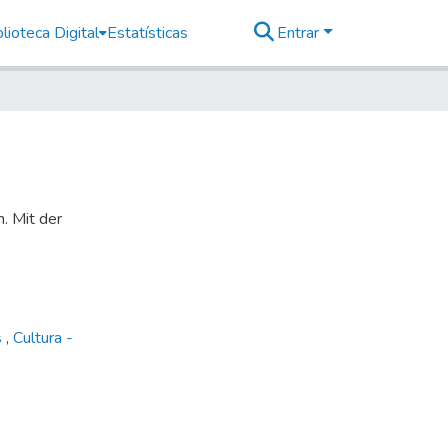
lioteca Digital
Estatísticas
Entrar
n. Mit der
s
,
Cultura -