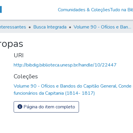
Comunidades & Coleções
Tudo na Bib
nteressantes
Busca Integrada
Volume 90 - Ofícios e Bandos do Capitão General, Conde de Palma, aos funcionários da Capitania (1814- 1817)
ropas
URI
http://bibdig.biblioteca.unesp.br/handle/10/22447
Coleções
Volume 90 - Ofícios e Bandos do Capitão General, Conde
funcionários da Capitania (1814- 1817)
Página do item completo