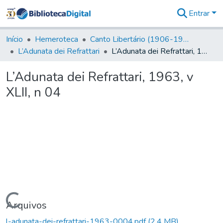
Entrar
Comunidades
&
Início
Hemeroteca
Canto Libertário (1906-1995)
Coleções
L’Adunata dei Refrattari
L’Adunata dei Refrattari, 1963, v XLII, n 04
Tudo na
Biblioteca
L’Adunata dei Refrattari, 1963, v
Digital
XLII, n 04
Estatísticas
Carregando...
Arquivos
l-adunata-dei-refrattari-1963-0004.pdf
(2,4 MB)