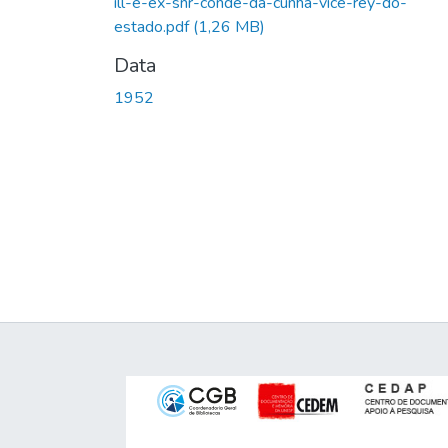
ill-e-ex-snr-conde-da-cunha-vice-rey-do-
estado.pdf
(1,26 MB)
Data
1952