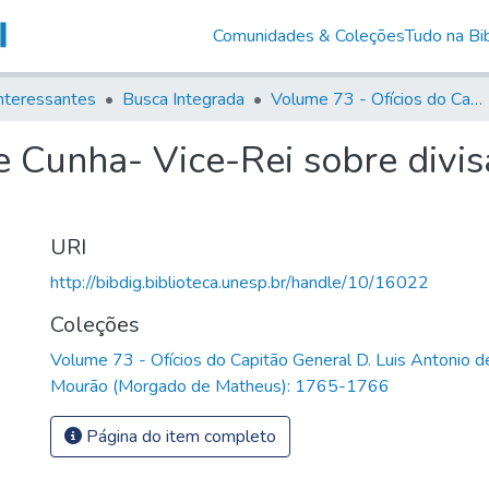
Comunidades & Coleções
Tudo na Bib
nteressantes
Busca Integrada
Volume 73 - Ofícios do Capitão General D. Luis Antonio de Souza Botelho Mourão (Morgado de Matheus): 1765-1766
e Cunha- Vice-Rei sobre divi
URI
http://bibdig.biblioteca.unesp.br/handle/10/16022
Coleções
Volume 73 - Ofícios do Capitão General D. Luis Antonio 
Mourão (Morgado de Matheus): 1765-1766
Página do item completo