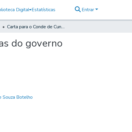
lioteca Digital
Estatísticas
Entrar
Carta para o Conde de Cunha- Vice-Rei sobre divisas do governo espanhol
sas do governo
de Souza Botelho