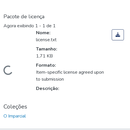
Pacote de licença
Agora exibindo
1 - 1 de 1
Nome:
license.txt
Tamanho:
1,71 KB
Formato:
Carregando...
Item-specific license agreed upon
to submission
Descrição:
Coleções
O Imparcial