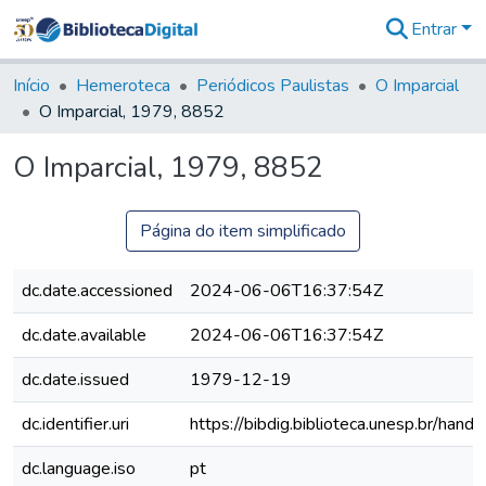
Entrar
Comunidades
&
Início
Hemeroteca
Periódicos Paulistas
O Imparcial
Coleções
O Imparcial, 1979, 8852
Tudo na
Biblioteca
O Imparcial, 1979, 8852
Digital
Estatísticas
Página do item simplificado
dc.date.accessioned
2024-06-06T16:37:54Z
dc.date.available
2024-06-06T16:37:54Z
dc.date.issued
1979-12-19
dc.identifier.uri
https://bibdig.biblioteca.unesp.br/han
dc.language.iso
pt