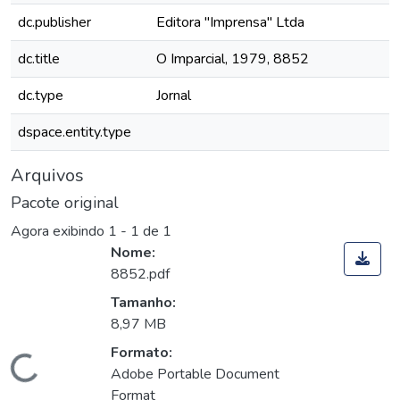
dc.publisher
Editora "Imprensa" Ltda
dc.title
O Imparcial, 1979, 8852
dc.type
Jornal
dspace.entity.type
Arquivos
Pacote original
Agora exibindo
1 - 1 de 1
Nome:
8852.pdf
Tamanho:
8,97 MB
Formato:
Carregando...
Adobe Portable Document
Format