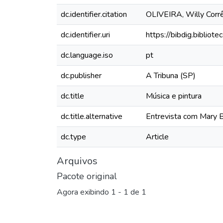
dc.identifier.citation
​OLIVEIRA, Willy Corrê
dc.identifier.uri
https://bibdig.biblio
dc.language.iso
pt
dc.publisher
A Tribuna (SP)
dc.title
Música e pintura
dc.title.alternative
Entrevista com Mary 
dc.type
Article
Arquivos
Pacote original
Agora exibindo
1 - 1 de 1