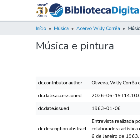
Início
Música
Acervo Willy Corrêa
Músic
Música e pintura
dc.contributor.author
Oliveira, Willy Corrêa 
dc.date.accessioned
2026-06-19T14:10:
dc.date.issued
1963-01-06
Entrevista realizada 
dc.description.abstract
colaboradora artístic
6 de Janeiro de 1963.