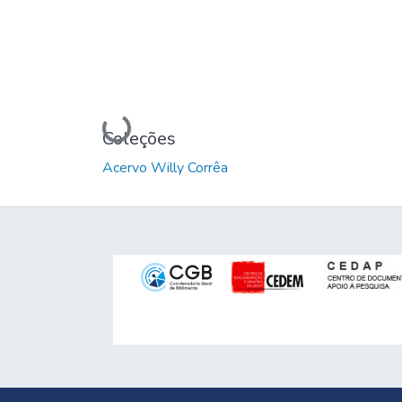
Carregando...
Coleções
Acervo Willy Corrêa