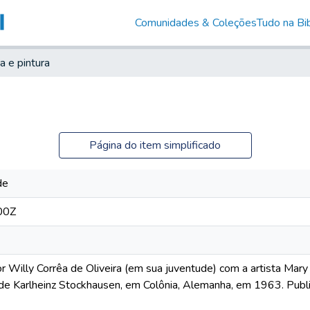
Comunidades & Coleções
Tudo na Bib
a e pintura
Página do item simplificado
de
00Z
por Willy Corrêa de Oliveira (em sua juventude) com a artista M
a de Karlheinz Stockhausen, em Colônia, Alemanha, em 1963. Publi