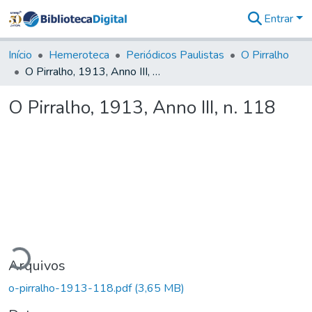
Entrar
Comunidades
&
Início
Hemeroteca
Periódicos Paulistas
O Pirralho
Coleções
O Pirralho, 1913, Anno III, n. 118
Tudo na
Biblioteca
O Pirralho, 1913, Anno III, n. 118
Digital
Estatísticas
gando...
Arquivos
o-pirralho-1913-118.pdf
(3,65 MB)