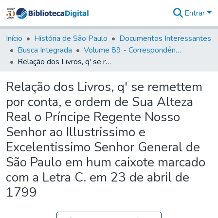
Entrar
Comunidades
&
Início
História de São Paulo
Documentos Interessantes
Coleções
Busca Integrada
Volume 89 - Correspondência do então Governador e Capitão General de São Paulo, Antonio Manoel de Mello Castro (1797-1802)
Tudo na
Relação dos Livros, q' se remettem por conta, e ordem de Sua Alteza Real o Príncipe Regente Nosso Senhor ao Illustrissimo e Excelentissimo Senhor General de São Paulo em hum caixote marcado com a Letra C. em 23 de abril de 1799
Biblioteca
Digital
Relação dos Livros, q' se remettem
Estatísticas
por conta, e ordem de Sua Alteza
Real o Príncipe Regente Nosso
Senhor ao Illustrissimo e
Excelentissimo Senhor General de
São Paulo em hum caixote marcado
com a Letra C. em 23 de abril de
1799