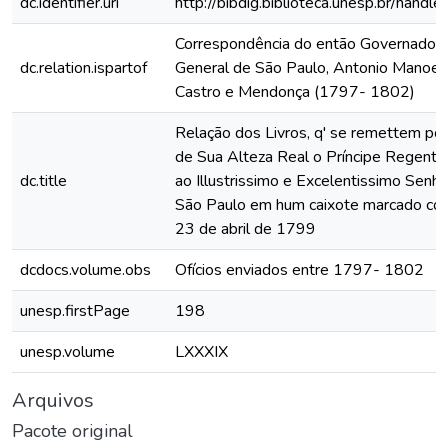
dc.identifier.uri
http://bibdig.biblioteca.unesp.br/hand
Correspondência do então Governador 
dc.relation.ispartof
General de São Paulo, Antonio Manoel
Castro e Mendonça (1797- 1802)
Relação dos Livros, q' se remettem por
de Sua Alteza Real o Príncipe Regent
dc.title
ao Illustrissimo e Excelentissimo Senh
São Paulo em hum caixote marcado com
23 de abril de 1799
dcdocs.volume.obs
Ofícios enviados entre 1797- 1802
unesp.firstPage
198
unesp.volume
LXXXIX
Arquivos
Pacote original