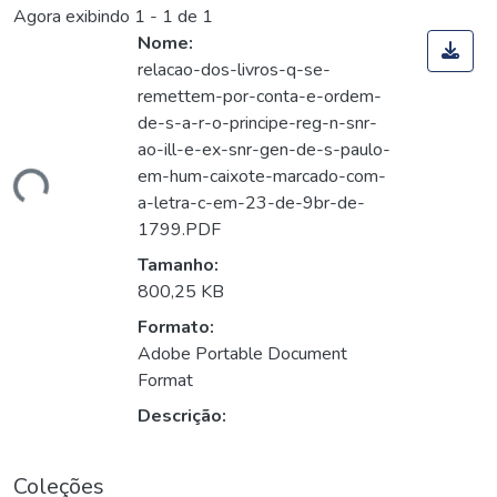
Agora exibindo
1 - 1 de 1
Nome:
relacao-dos-livros-q-se-
remettem-por-conta-e-ordem-
de-s-a-r-o-principe-reg-n-snr-
ao-ill-e-ex-snr-gen-de-s-paulo-
em-hum-caixote-marcado-com-
ando...
a-letra-c-em-23-de-9br-de-
1799.PDF
Tamanho:
800,25 KB
Formato:
Adobe Portable Document
Format
Descrição:
Coleções